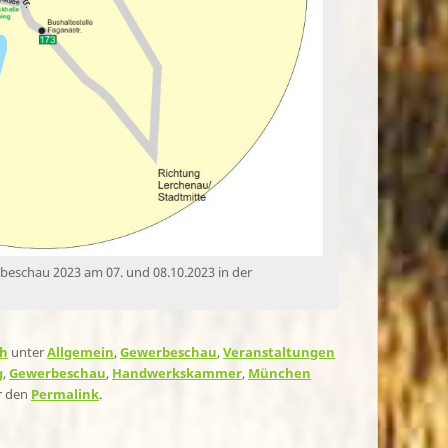
beschau 2023 am 07. und 08.10.2023 in der
ch
unter
Allgemein
,
Gewerbeschau
,
Veranstaltungen
g
,
Gewerbeschau
,
Handwerkskammer
,
München
ür den
Permalink
.