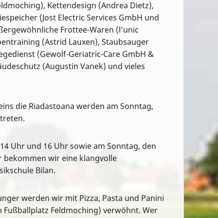
eldmoching), Kettendesign (Andrea Dietz),
iespeicher (Jost Electric Services GmbH und
ßergewöhnliche Frottee-Waren (l’unic
entraining (Astrid Lauxen), Staubsauger
legedienst (Gewolf-Geriatric-Care GmbH &
äudeschutz (Augustin Vanek) und vieles
reins die Riadastoana werden am Sonntag,
treten.
14 Uhr und 16 Uhr sowie am Sonntag, den
r bekommen wir eine klangvolle
ikschule Bilan.
nger werden wir mit Pizza, Pasta und Panini
m Fußballplatz Feldmoching) verwöhnt. Wer