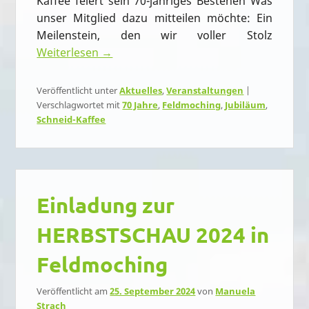
Kaffee feiert sein 70-jähriges Bestehen Was
unser Mitglied dazu mitteilen möchte: Ein
Meilenstein, den wir voller Stolz
Weiterlesen →
Veröffentlicht unter
Aktuelles
,
Veranstaltungen
|
Verschlagwortet mit
70 Jahre
,
Feldmoching
,
Jubiläum
,
Schneid-Kaffee
Einladung zur
HERBSTSCHAU 2024 in
Feldmoching
Veröffentlicht am
25. September 2024
von
Manuela
Strach