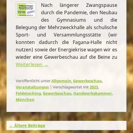
Nach längerer Zwangspause
durch die Pandemie, den Neubau
des Gymnasiums und die
Belegung der Mehrzweckhalle als schulische
Sport- und Versammlungsstätte (wir
konnten dadurch die Fagana-Halle nicht
nutzen) sowie der Energiekrise wagen wir es
wieder eine Gewerbeschau auf die Beine zu
Weiterlesen →
Veröffentlicht unter
Allgemein
,
Gewerbeschau
,
Veranstaltungen
|
Verschlagwortet mit
2023
,
Feldmoching
,
Gewerbeschau
,
Handwerkskammer
,
München
Beitragsnavigation
←
Ältere Beiträge