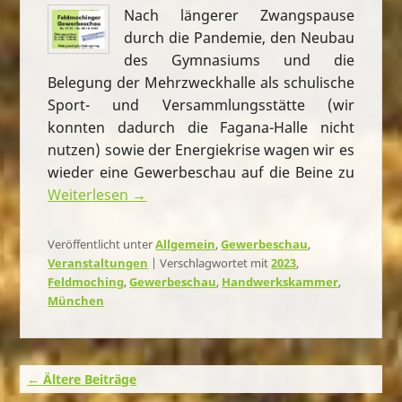
Nach längerer Zwangspause
durch die Pandemie, den Neubau
des Gymnasiums und die
Belegung der Mehrzweckhalle als schulische
Sport- und Versammlungsstätte (wir
konnten dadurch die Fagana-Halle nicht
nutzen) sowie der Energiekrise wagen wir es
wieder eine Gewerbeschau auf die Beine zu
Weiterlesen →
Veröffentlicht unter
Allgemein
,
Gewerbeschau
,
Veranstaltungen
|
Verschlagwortet mit
2023
,
Feldmoching
,
Gewerbeschau
,
Handwerkskammer
,
München
Beitragsnavigation
←
Ältere Beiträge