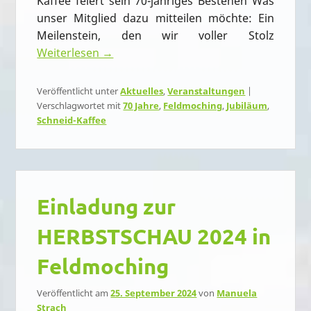
Kaffee feiert sein 70-jähriges Bestehen Was
unser Mitglied dazu mitteilen möchte: Ein
Meilenstein, den wir voller Stolz
Weiterlesen →
Veröffentlicht unter
Aktuelles
,
Veranstaltungen
|
Verschlagwortet mit
70 Jahre
,
Feldmoching
,
Jubiläum
,
Schneid-Kaffee
Einladung zur
HERBSTSCHAU 2024 in
Feldmoching
Veröffentlicht am
25. September 2024
von
Manuela
Strach