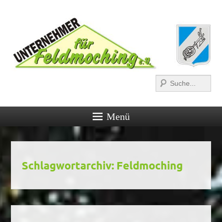
Suchen
Menü
Schlagwortarchiv:
Feldmoching