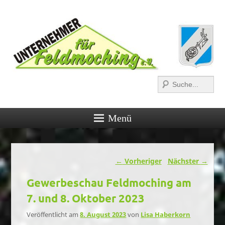
Suchen
Menü
Beitragsnavigation
←
Vorheriger
Nächster
→
Gewerbeschau Feldmoching am
7. und 8. Oktober 2023
Veröffentlicht am
8. August 2023
von
Lisa Haberkorn