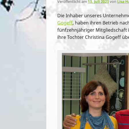
ü
Veröffentlicht am
13. Juli 2023
von
Lisa 
Die Inhaber unseres Unternehme
Gogeff
, haben ihren Betrieb nac
fünfzehnjähriger Mitgliedschaft 
ihre Tochter Christina Gogeff ü