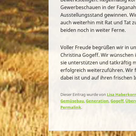
Gewerbeschauen in der Faganaha
Ausstellungsstand gewinnen. Wir
auch weiterhin mit Rat und Tat zu
beiden noch in weiter Ferne.
Voller Freude begrüßen wir in un
Christina Gogeff. Wir wünschen 
sie unterstützen und tatkräftig 
erfolgreich weiterzuführen. Wir 
dabei ist und auf ihren frischen I
Dieser Eintrag wurde von
Lisa Haberkor
Gemüsebau
,
Generation
,
Gogeff
,
Über
Permalink
.