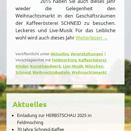
2015 haben Sie auch dieses Jahr
wieder die Gelegenheit den
Weihnachtsmarkt in den Geschäftsräumen
der Kaffeerösterei SCHNEID zu besuchen.
Leckeres und Live-Musik Für das Leibliche
wohl wird auch dieses Jahr
Weiterlesen →
Veröffentlicht unter
Aktuelles
,
Veranstaltungen
|
Verschlagwortet mit
Feldmoching
,
Kaffeerösterei
,
Kinder
,
Kunsthandwerk
,
Live-Musik
,
München
,
Schneid
,
Weihnachtsbasteln
,
Weihnachtsmarkt
Aktuelles
Einladung zur HERBSTSCHAU 2025 in
Feldmoching
70 Jahre Schneid-Kaffee