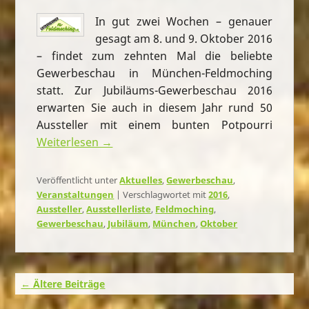
In gut zwei Wochen – genauer
gesagt am 8. und 9. Oktober 2016
– findet zum zehnten Mal die beliebte
Gewerbeschau in München-Feldmoching
statt. Zur Jubiläums-Gewerbeschau 2016
erwarten Sie auch in diesem Jahr rund 50
Aussteller mit einem bunten Potpourri
Weiterlesen →
Veröffentlicht unter
Aktuelles
,
Gewerbeschau
,
Veranstaltungen
|
Verschlagwortet mit
2016
,
Aussteller
,
Ausstellerliste
,
Feldmoching
,
Gewerbeschau
,
Jubiläum
,
München
,
Oktober
Beitragsnavigation
←
Ältere Beiträge