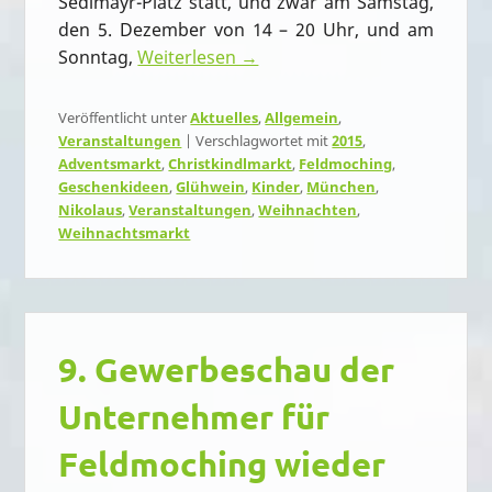
Sedlmayr-Platz statt, und zwar am Samstag,
den 5. Dezember von 14 – 20 Uhr, und am
Sonntag,
Weiterlesen →
Veröffentlicht unter
Aktuelles
,
Allgemein
,
Veranstaltungen
|
Verschlagwortet mit
2015
,
Adventsmarkt
,
Christkindlmarkt
,
Feldmoching
,
Geschenkideen
,
Glühwein
,
Kinder
,
München
,
Nikolaus
,
Veranstaltungen
,
Weihnachten
,
Weihnachtsmarkt
9. Gewerbeschau der
Unternehmer für
Feldmoching wieder