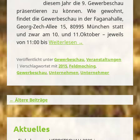
diesem Jahr die 9. Gewerbeschau
präsentieren zu können. Wie gewohnt,
findet die Gewerbeschau in der Faganahalle,
Georg-Zech-Allee 15, 80995 München statt
und zwar am 10. und 11.Oktober – jeweils
von 11:00 bis
Weiterlesen →
Veröffentlicht unter
Gewerbeschau
,
Veranstaltungen
|
Verschlagwortet mit
2015
,
Feldmoching
,
Gewerbeschau
,
Unternehmen
,
Unternehmer
Beitragsnavigation
←
Ältere Beiträge
Aktuelles