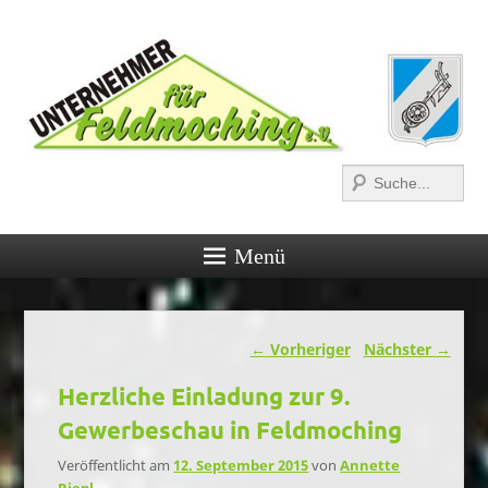
Suchen
Menü
Beitragsnavigation
←
Vorheriger
Nächster
→
Herzliche Einladung zur 9.
Gewerbeschau in Feldmoching
Veröffentlicht am
12. September 2015
von
Annette