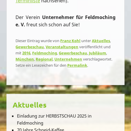
Terminliste
nachsehen).
Der Verein
Unternehmer für Feldmoching
e. V.
freut sich schon auf Sie!
Dieser Eintrag wurde von
Franz Kohl
unter
Aktuelles
,
Gewerbeschau
,
Veranstaltungen
veröffentlicht und
mit
2016
,
Feldmoching
,
Gewerbeschau
,
Jubiläum
,
München
,
Regional
,
Unternehmen
verschlagwortet.
Setze ein Lesezeichen für den
Permalink
.
Aktuelles
Einladung zur HERBSTSCHAU 2025 in
Feldmoching
70 Jahre Schneid-Kaffee