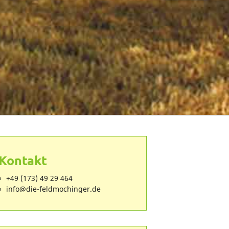
Kontakt
+49 (173) 49 29 464
ed.regnihcomdlef-eid@ofni