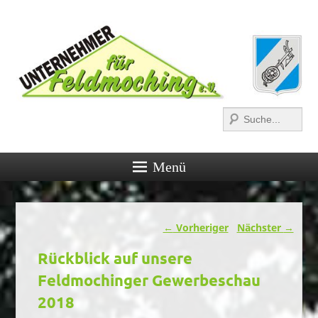
Suchen
Menü
Beitragsnavigation
←
Vorheriger
Nächster
→
Rückblick auf unsere
Feldmochinger Gewerbeschau
2018