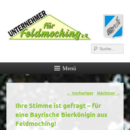
Suchen
Menü
Beitragsnavigation
←
Vorheriger
Nächster
→
Ihre Stimme ist gefragt – für
eine Bayrische Bierkönigin aus
Feldmoching!