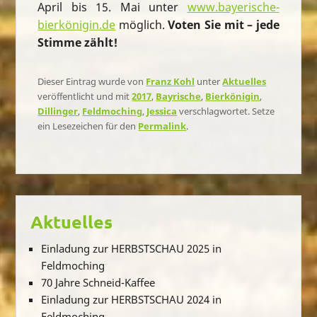
April bis 15. Mai unter
www.bayerische-
bierkönigin.de
möglich.
Voten Sie mit – jede
Stimme zählt!
Dieser Eintrag wurde von
Franz Kohl
unter
Aktuelles
veröffentlicht und mit
2017
,
Bayrische
,
Bierkönigin
,
Dillinger
,
Feldmoching
,
Jessica
verschlagwortet. Setze
ein Lesezeichen für den
Permalink
.
Aktuelles
Einladung zur HERBSTSCHAU 2025 in
Feldmoching
70 Jahre Schneid-Kaffee
Einladung zur HERBSTSCHAU 2024 in
Feldmoching