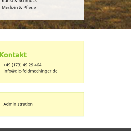
Kunst & Schmuck
Medizin & Pflege
Kontakt
+49 (173) 49 29 464
ed.regnihcomdlef-eid@ofni
Administration