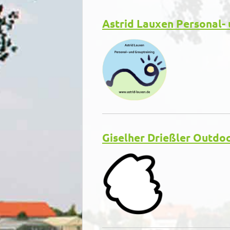
ü
Astrid Lauxen Personal-
Giselher Drießler Outdoo